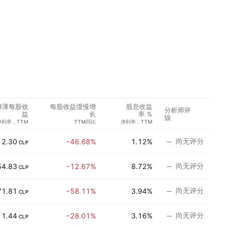
摊薄每股收
每股收益缓慢增
股息收益
分析师评
益
长
率 %
级
净利率，TTM
TTM同比
净利率，TTM
尚无评分
2.30
−46.68%
1.12%
CLP
尚无评分
54.83
−12.67%
8.72%
CLP
尚无评分
71.81
−58.11%
3.94%
CLP
尚无评分
1.44
−28.01%
3.16%
CLP