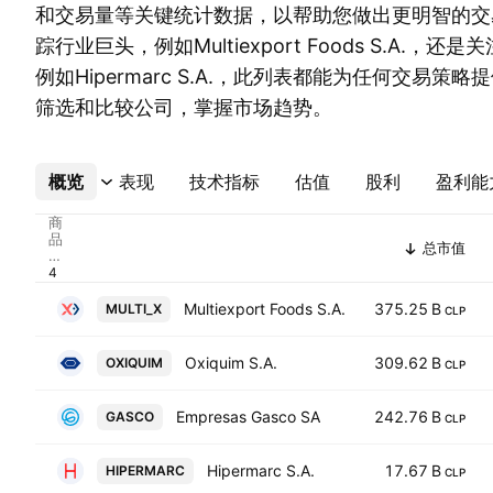
和交易量等关键统计数据，以帮助您做出更明智的交
踪行业巨头，例如Multiexport Foods S.A.，
例如Hipermarc S.A.，此列表都能为任何交易策
筛选和比较公司，掌握市场趋势。
概览
更多
表现
技术指标
估值
股利
盈利能
商
品
总市值
代
码
Multiexport Foods S.A.
375.25 B
MULTI_X
CLP
Oxiquim S.A.
309.62 B
OXIQUIM
CLP
Empresas Gasco SA
242.76 B
GASCO
CLP
Hipermarc S.A.
17.67 B
HIPERMARC
CLP