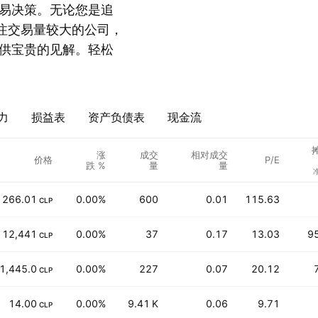
易决策。无论您是追
还是关注交易量较大的公司，
略提供宝贵的见解。轻松
力
损益表
资产负债表
现金流
涨
成交
相对成交
价格
P/E
跌 %
量
量
266.01
0.00%
600
0.01
115.63
CLP
12,441
0.00%
37
0.17
13.03
9
CLP
1,445.0
0.00%
227
0.07
20.12
CLP
14.00
0.00%
9.41 K
0.06
9.71
CLP