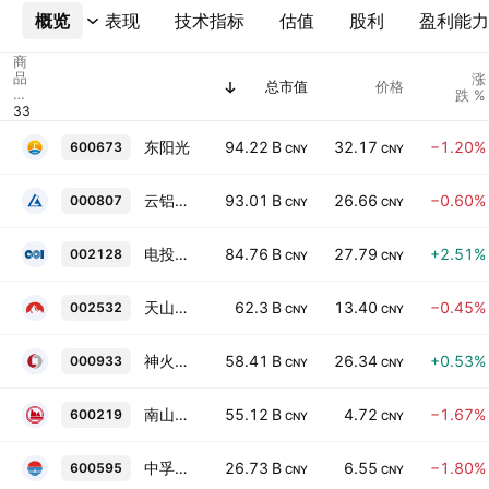
概览
更多
表现
技术指标
估值
股利
盈利能力
商
品
涨
总市值
价格
代
跌 %
码
东阳光
94.22 B
32.17
−1.20%
600673
CNY
CNY
云铝股份
93.01 B
26.66
−0.60%
000807
CNY
CNY
电投能源
84.76 B
27.79
+2.51%
002128
CNY
CNY
天山铝业
62.3 B
13.40
−0.45%
002532
CNY
CNY
神火股份
58.41 B
26.34
+0.53%
000933
CNY
CNY
南山铝业
55.12 B
4.72
−1.67%
600219
CNY
CNY
中孚实业
26.73 B
6.55
−1.80%
600595
CNY
CNY