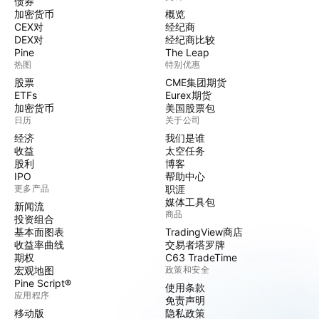
债券
加密货币
概览
CEX对
经纪商
DEX对
经纪商比较
Pine
The Leap
热图
特别优惠
股票
CME集团期货
ETFs
Eurex期货
加密货币
美国股票包
日历
关于公司
经济
我们是谁
收益
太空任务
股利
博客
IPO
帮助中心
更多产品
职涯
媒体工具包
新闻流
商品
投资组合
基本面图表
TradingView商店
收益率曲线
交易者塔罗牌
期权
C63 TradeTime
宏观地图
政策和安全
Pine Script®
使用条款
应用程序
免责声明
移动版
隐私政策