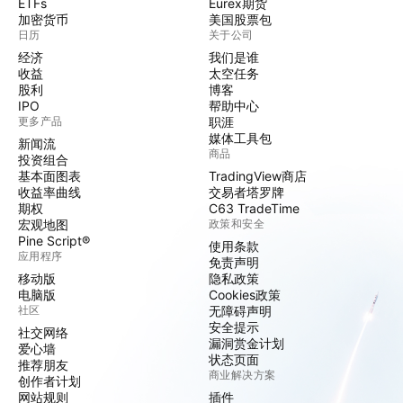
ETFs
Eurex期货
加密货币
美国股票包
日历
关于公司
经济
我们是谁
收益
太空任务
股利
博客
IPO
帮助中心
更多产品
职涯
媒体工具包
新闻流
商品
投资组合
基本面图表
TradingView商店
收益率曲线
交易者塔罗牌
期权
C63 TradeTime
宏观地图
政策和安全
Pine Script®
使用条款
应用程序
免责声明
移动版
隐私政策
电脑版
Cookies政策
社区
无障碍声明
安全提示
社交网络
漏洞赏金计划
爱心墙
状态页面
推荐朋友
商业解决方案
创作者计划
网站规则
插件