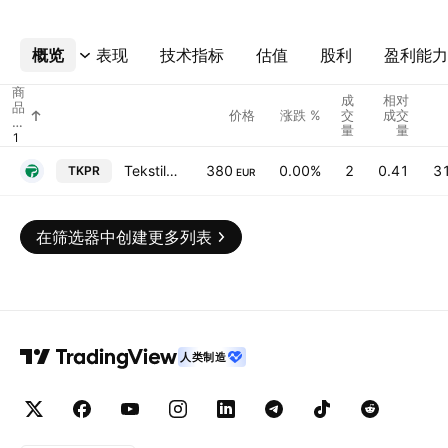
概览
更多
表现
技术指标
估值
股利
盈利能力
商
成
相对
品
价格
涨跌 %
交
成交
代
量
量
码
Tekstilpromet dd
380
0.00%
2
0.41
3
TKPR
EUR
在筛选器中创建更多列表
人类制造