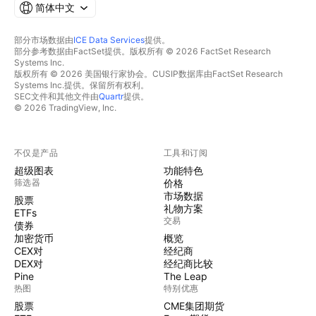
简体中文
部分市场数据由
ICE Data Services
提供。
部分参考数据由FactSet提供。版权所有 © 2026 FactSet Research
Systems Inc.
版权所有 © 2026 美国银行家协会。CUSIP数据库由FactSet Research
Systems Inc.提供。保留所有权利。
SEC文件和其他文件由
Quartr
提供。
© 2026 TradingView, Inc.
不仅是产品
工具和订阅
超级图表
功能特色
筛选器
价格
市场数据
股票
礼物方案
ETFs
交易
债券
加密货币
概览
CEX对
经纪商
DEX对
经纪商比较
Pine
The Leap
热图
特别优惠
股票
CME集团期货