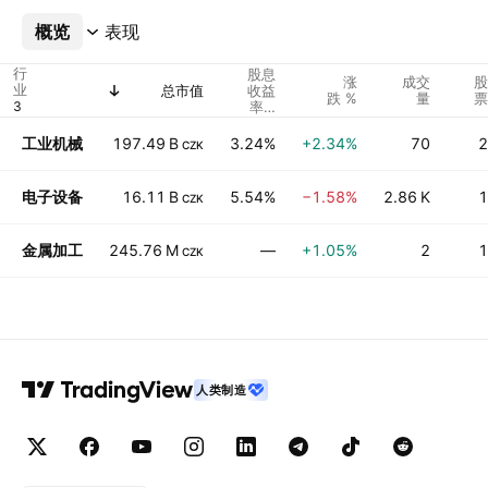
概览
更多
表现
行
股息
涨
成交
股
业
总市值
收益
跌 %
量
票
率%
（指
示）
工业机械
197.49 B
3.24%
+2.34%
70
2
CZK
电子设备
16.11 B
5.54%
−1.58%
2.86 K
1
CZK
金属加工
245.76 M
—
+1.05%
2
1
CZK
人类制造