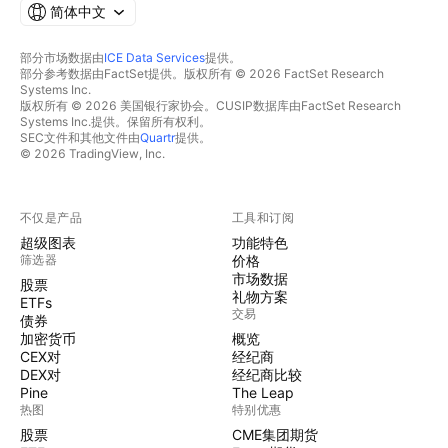
简体中文
部分市场数据由
ICE Data Services
提供。
部分参考数据由FactSet提供。版权所有 © 2026 FactSet Research
Systems Inc.
版权所有 © 2026 美国银行家协会。CUSIP数据库由FactSet Research
Systems Inc.提供。保留所有权利。
SEC文件和其他文件由
Quartr
提供。
© 2026 TradingView, Inc.
不仅是产品
工具和订阅
超级图表
功能特色
筛选器
价格
市场数据
股票
礼物方案
ETFs
交易
债券
加密货币
概览
CEX对
经纪商
DEX对
经纪商比较
Pine
The Leap
热图
特别优惠
股票
CME集团期货