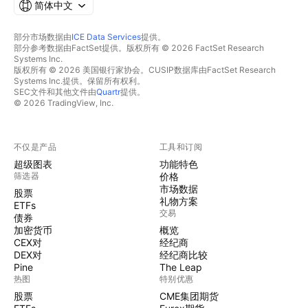
简体中文
部分市场数据由
ICE Data Services
提供。
部分参考数据由FactSet提供。版权所有 © 2026 FactSet Research
Systems Inc.
版权所有 © 2026 美国银行家协会。CUSIP数据库由FactSet Research
Systems Inc.提供。保留所有权利。
SEC文件和其他文件由
Quartr
提供。
© 2026 TradingView, Inc.
不仅是产品
工具和订阅
超级图表
功能特色
筛选器
价格
市场数据
股票
礼物方案
ETFs
交易
债券
加密货币
概览
CEX对
经纪商
DEX对
经纪商比较
Pine
The Leap
热图
特别优惠
股票
CME集团期货