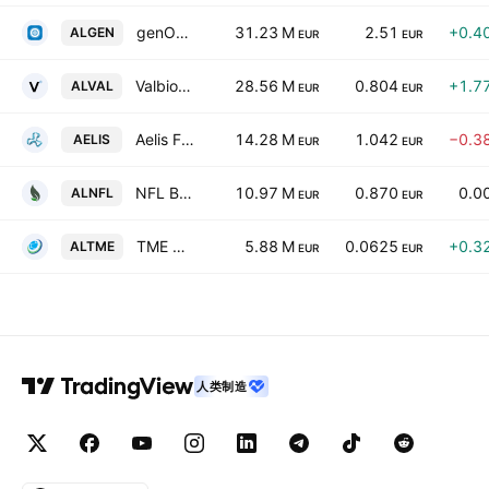
genOway SA
31.23 M
2.51
+0.4
ALGEN
EUR
EUR
Valbiotis SA
28.56 M
0.804
+1.7
ALVAL
EUR
EUR
Aelis Farma SA
14.28 M
1.042
−0.3
AELIS
EUR
EUR
NFL Biosciences SA
10.97 M
0.870
0.0
ALNFL
EUR
EUR
TME Pharma N.V.
5.88 M
0.0625
+0.3
ALTME
EUR
EUR
人类制造