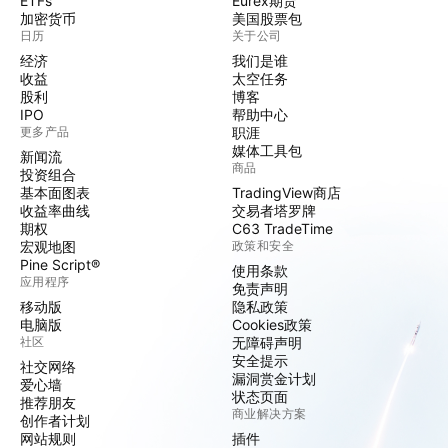
ETFs
Eurex期货
加密货币
美国股票包
日历
关于公司
经济
我们是谁
收益
太空任务
股利
博客
IPO
帮助中心
更多产品
职涯
媒体工具包
新闻流
商品
投资组合
基本面图表
TradingView商店
收益率曲线
交易者塔罗牌
期权
C63 TradeTime
宏观地图
政策和安全
Pine Script®
使用条款
应用程序
免责声明
移动版
隐私政策
电脑版
Cookies政策
社区
无障碍声明
安全提示
社交网络
漏洞赏金计划
爱心墙
状态页面
推荐朋友
商业解决方案
创作者计划
网站规则
插件