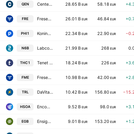
Centene Corporation
28.65 B
58.18
+4.
QEN
EUR
EUR
Fresenius SE & Co. KGaA
26.01 B
46.84
+0.
FRE
EUR
EUR
Koninklijke Philips N.V.
22.34 B
22.90
−0.
PHI1
EUR
EUR
Labcorp Holdings Inc.
21.99 B
268
0.
N6B
EUR
EUR
Tenet Healthcare Corporation
18.24 B
226
+3.
THC1
EUR
EUR
Fresenius Medical Care AG
10.98 B
42.00
+2.
FME
EUR
EUR
DaVita Inc.
10.42 B
156.80
−15.
TRL
EUR
EUR
Encompass Health Corporation
9.52 B
98.0
+3.
HSOA
EUR
EUR
Ensign Group, Inc.
9.01 B
153.20
+1.
EGB
EUR
EUR