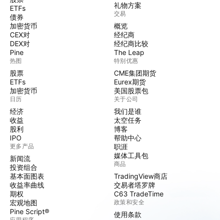
礼物方案
ETFs
交易
债券
加密货币
概览
CEX对
经纪商
DEX对
经纪商比较
Pine
The Leap
热图
特别优惠
股票
CME集团期货
ETFs
Eurex期货
加密货币
美国股票包
日历
关于公司
经济
我们是谁
收益
太空任务
股利
博客
IPO
帮助中心
更多产品
职涯
媒体工具包
新闻流
商品
投资组合
基本面图表
TradingView商店
收益率曲线
交易者塔罗牌
期权
C63 TradeTime
宏观地图
政策和安全
Pine Script®
使用条款
应用程序