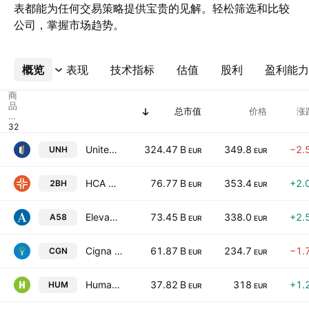
表都能为任何交易策略提供宝贵的见解。轻松筛选和比较
公司，掌握市场趋势。
概览
更多
表现
技术指标
估值
股利
盈利能力
商
品
总市值
价格
涨
代
码
UnitedHealth Group Incorporated
324.47 B
349.8
−2.
UNH
EUR
EUR
HCA Healthcare Inc
76.77 B
353.4
+2.
2BH
EUR
EUR
Elevance Health, Inc.
73.45 B
338.0
+2.
A58
EUR
EUR
Cigna Group
61.87 B
234.7
−1.
CGN
EUR
EUR
Humana Inc.
37.82 B
318
+1.
HUM
EUR
EUR