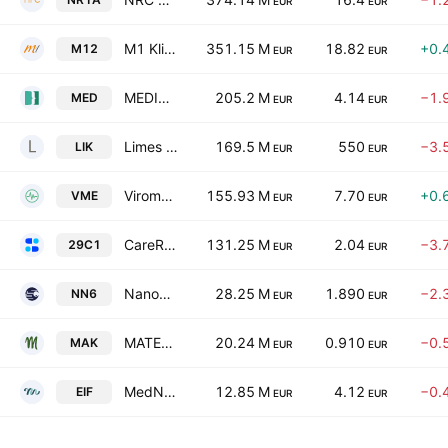
EUR
EUR
M1 Kliniken AG
351.15 M
18.82
+0.
M12
EUR
EUR
MEDICLIN Aktiengesellschaft
205.2 M
4.14
−1.
MED
EUR
EUR
Limes Schlosskliniken AG
169.5 M
550
−3.
LIK
EUR
EUR
Viromed Medical AG
155.93 M
7.70
+0.
VME
EUR
EUR
CareRx Corporation
131.25 M
2.04
−3.
29C1
EUR
EUR
NanoRepro AG
28.25 M
1.890
−2.
NN6
EUR
EUR
MATERNUS-Kliniken AG
20.24 M
0.910
−0.
MAK
EUR
EUR
MedNation AG
12.85 M
4.12
−0.
EIF
EUR
EUR