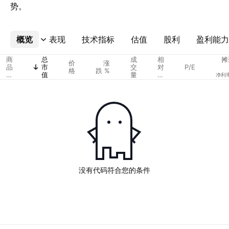
势。
概览
更多
表现
技术指标
估值
股利
盈利能力
商
总
成
相
摊
价
涨
品
市
交
对
P/E
格
跌 %
代
值
量
成
净利
码
交
量
没有代码符合您的条件