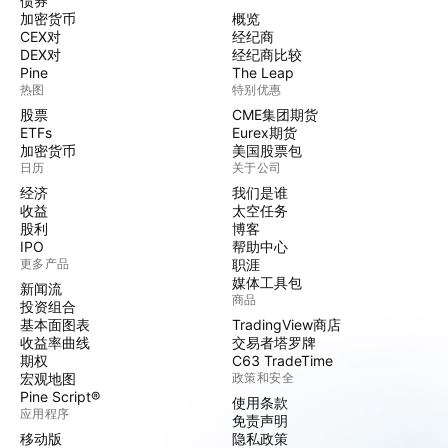
债券
加密货币
概览
CEX对
经纪商
DEX对
经纪商比较
Pine
The Leap
热图
特别优惠
股票
CME集团期货
ETFs
Eurex期货
加密货币
美国股票包
日历
关于公司
经济
我们是谁
收益
太空任务
股利
博客
IPO
帮助中心
更多产品
职涯
媒体工具包
新闻流
商品
投资组合
基本面图表
TradingView商店
收益率曲线
交易者塔罗牌
期权
C63 TradeTime
宏观地图
政策和安全
Pine Script®
使用条款
应用程序
免责声明
移动版
隐私政策