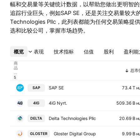
幅和交易量等关键统计数据，以帮助您做出更明智的
追踪行业巨头，例如SAP SE，还是关注交易量较大的
Technologies Pllc，此列表都能为任何交易策
选和比较公司，掌握市场趋势。
概览
更多
表现
技术指标
估值
股利
盈利能
商
品
总市
代
码
SAP SE
73.4 T
SAP
H
4iG Nyrt.
509.36 B
4IG
H
Delta Technologies Pllc
20.69 B
DELTA
H
Gloster Digital Group
9.99 B
GLOSTER
H