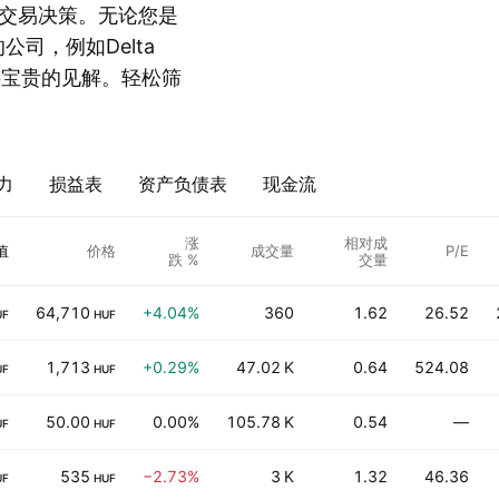
交易决策。无论您是
公司，例如Delta
略提供宝贵的见解。轻松筛
力
损益表
资产负债表
现金流
涨
相对成
值
价格
成交量
P/E
跌 %
交量
64,710
+4.04%
360
1.62
26.52
UF
HUF
1,713
+0.29%
47.02 K
0.64
524.08
UF
HUF
50.00
0.00%
105.78 K
0.54
—
UF
HUF
535
−2.73%
3 K
1.32
46.36
UF
HUF