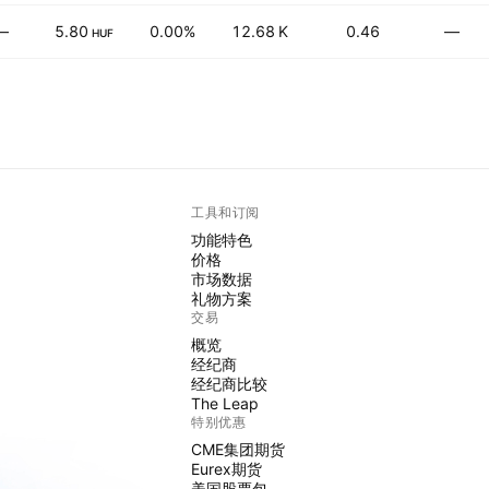
—
5.80
0.00%
12.68 K
0.46
—
HUF
工具和订阅
功能特色
价格
市场数据
礼物方案
交易
概览
经纪商
经纪商比较
The Leap
特别优惠
CME集团期货
Eurex期货
美国股票包