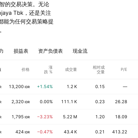
智的交易决策。无论
hjaya Tbk，还是关注
列表都能为任何交易策略提
。
力
损益表
资产负债表
现金流
涨
相对成
值
价格
成交量
P/E
跌 %
交量
13,200
+1.54%
1.2 K
0.15
—
R
IDR
2,320
0.00%
111.1 K
0.23
26.28
R
IDR
1,795
−3.23%
5.22 M
1.20
18.09
R
IDR
424
−0.47%
43.4 K
0.21
413.22
R
IDR