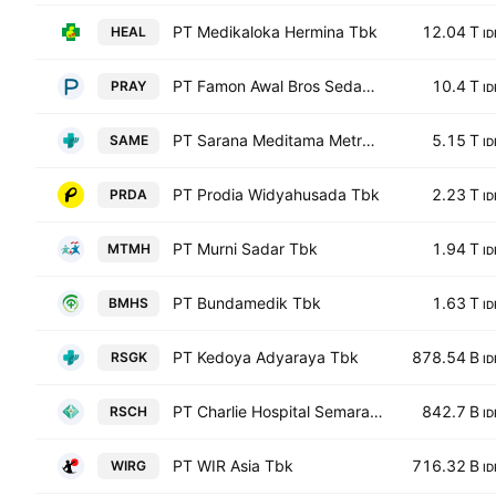
PT Medikaloka Hermina Tbk
12.04 T
HEAL
ID
PT Famon Awal Bros Sedaya Tbk
10.4 T
PRAY
ID
PT Sarana Meditama Metropolitan Tbk
5.15 T
SAME
ID
PT Prodia Widyahusada Tbk
2.23 T
PRDA
ID
PT Murni Sadar Tbk
1.94 T
MTMH
ID
PT Bundamedik Tbk
1.63 T
BMHS
ID
PT Kedoya Adyaraya Tbk
878.54 B
RSGK
ID
PT Charlie Hospital Semarang Tbk
842.7 B
RSCH
ID
PT WIR Asia Tbk
716.32 B
WIRG
ID