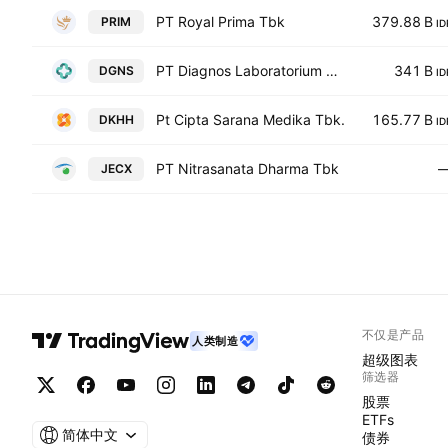
PT Royal Prima Tbk
379.88 B
PRIM
ID
PT Diagnos Laboratorium Utama Tbk
341 B
DGNS
ID
Pt Cipta Sarana Medika Tbk.
165.77 B
DKHH
ID
PT Nitrasanata Dharma Tbk
JECX
不仅是产品
人类制造
超级图表
筛选器
股票
ETFs
简体中文
债券