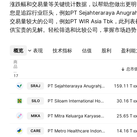
涨跌幅和交易量等关键统计数据，以帮助您做出更明
您是追踪行业巨头，例如PT Sejahteraraya Anugra
交易量较大的公司，例如PT WIR Asia Tbk，此
供宝贵的见解。轻松筛选和比较公司，掌握市场趋势
概览
更多
表现
技术指标
估值
股利
盈利能
商
品
总市
代
码
PT Sejahteraraya Anugrahjaya Tbk
159.11 T
SRAJ
ID
PT Siloam International Hospitals Tbk Reg-S
30.16 T
SILO
ID
PT Mitra Keluarga Karyasehat Tbk
25.65 T
MIKA
ID
PT Metro Healthcare Indonesia Tbk
14.16 T
CARE
ID