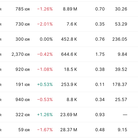
785
−1.26%
8.89 M
0.70
30.26
R
IDR
730
−2.01%
7.6 K
0.35
53.29
R
IDR
300
0.00%
452.8 K
0.76
236.05
R
IDR
2,370
−0.42%
644.6 K
1.75
9.84
R
IDR
920
−1.08%
18.5 K
0.38
39.52
R
IDR
191
+0.53%
253.9 K
0.11
178.37
R
IDR
940
−0.53%
8.8 K
0.34
25.57
R
IDR
322
+1.26%
23.69 M
0.93
—
R
IDR
59
−1.67%
28.37 M
0.48
9.15
R
IDR