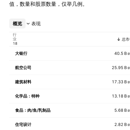
值，数量和股票数量，仅举几例。
概览
更多
表现
行
业
总市
大银行
40.5 B
E
航空公司
25.95 B
E
建筑材料
17.33 B
E
化学品：特种
13.18 B
E
食品：肉/鱼/乳制品
5.68 B
E
住宅设计
2.82 B
E