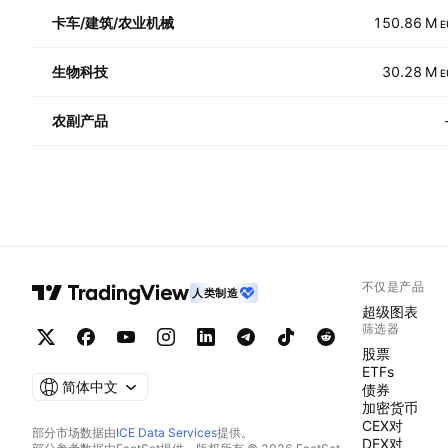
卡车/建筑/农业机械
150.86 M
E
生物科技
30.28 M
E
农副产品
不仅是产品
人类制造
超级图表
筛选器
股票
ETFs
简体中文
债券
加密货币
CEX对
部分市场数据由
ICE Data Services
提供。
DEX对