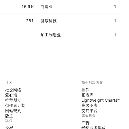
16.9 K
制造业
1
261
健康科技
1
—
加工制造业
1
社区
商业解决方案
社交网络
插件
爱心墙
图表库
推荐朋友
Lightweight Charts™
创作者计划
高级图表
网站规则
交易平台
版主
成长机会
观点
广告
交易
经纪业务集成