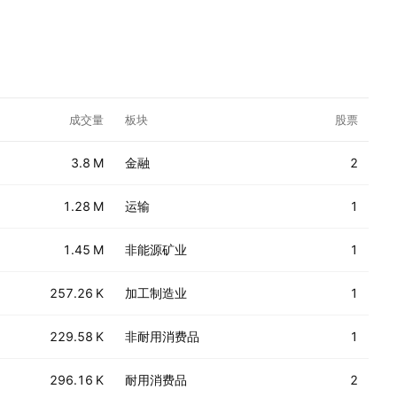
成交量
板块
股票
3.8 M
金融
2
1.28 M
运输
1
1.45 M
非能源矿业
1
257.26 K
加工制造业
1
229.58 K
非耐用消费品
1
296.16 K
耐用消费品
2