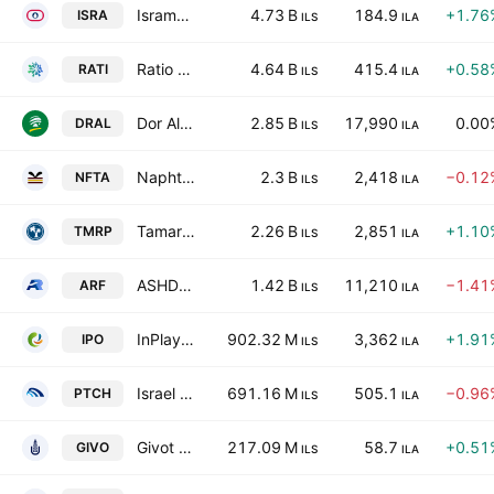
Isramco Negev 2 Limited Partnership
4.73 B
184.9
+1.76
ISRA
ILS
ILA
Ratio Energies Limited Partnership
4.64 B
415.4
+0.58
RATI
ILS
ILA
Dor Alon Energy in Israel (1988) Ltd.
2.85 B
17,990
0.00
DRAL
ILS
ILA
Naphtha Israel Petroleum Corp Ltd
2.3 B
2,418
−0.12
NFTA
ILS
ILA
Tamar Petroleum Ltd.
2.26 B
2,851
+1.10
TMRP
ILS
ILA
ASHDOD REFINERY LTD
1.42 B
11,210
−1.41
ARF
ILS
ILA
InPlay Oil Corp
902.32 M
3,362
+1.91
IPO
ILS
ILA
Israel Petrochemical Enterprises Ltd.
691.16 M
505.1
−0.96
PTCH
ILS
ILA
Givot Olam Oil Exploration LP (1993)
217.09 M
58.7
+0.51
GIVO
ILS
ILA