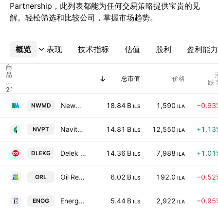
Partnership，此列表都能为任何交易策略提供宝贵的见
解。轻松筛选和比较公司，掌握市场趋势。
概览
更多
表现
技术指标
估值
股利
盈利能力
商
品
总市值
价格
代
跌 
码
Newmed Energy Limited Partnership
18.84 B
1,590
−0.93
NWMD
ILS
ILA
Navitas Petroleum LP
14.81 B
12,550
+1.13
NVPT
ILS
ILA
Delek Group Ltd.
14.36 B
7,988
+1.01
DLEKG
ILS
ILA
Oil Refineries Ltd.
6.02 B
192.0
−0.52
ORL
ILS
ILA
Energean Plc
5.44 B
2,922
−0.95
ENOG
ILS
ILA