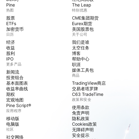
Pine
The Leap
热图
特别优惠
股票
CME集团期货
ETFs
Eurex期货
加密货币
美国股票包
日历
关于公司
经济
我们是谁
收益
太空任务
股利
博客
IPO
帮助中心
更多产品
职涯
媒体工具包
新闻流
商品
投资组合
基本面图表
TradingView商店
收益率曲线
交易者塔罗牌
期权
C63 TradeTime
宏观地图
政策和安全
Pine Script®
使用条款
应用程序
免责声明
移动版
隐私政策
电脑版
Cookies政策
社区
无障碍声明
安全提示
社交网络