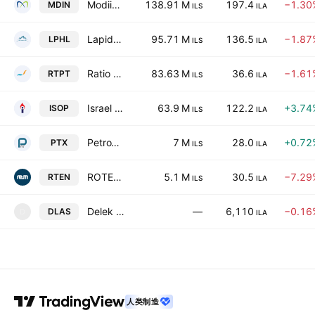
Modiin Energy-Limited Partnership
138.91 M
197.4
−1.30
MDIN
ILS
ILA
Lapidoth-Heletz Lp
95.71 M
136.5
−1.87
LPHL
ILS
ILA
Ratio Petroleum Energy LP
83.63 M
36.6
−1.61
RTPT
ILS
ILA
Israel Opportunity Energy Resources, LP.
63.9 M
122.2
+3.74
ISOP
ILS
ILA
PetroTX - Limited Partnership
7 M
28.0
+0.72
PTX
ILS
ILA
ROTEM ENERGY MINERAL (REM) - LIMITED PARTNERSHIP
5.1 M
30.5
−7.29
RTEN
ILS
ILA
Delek Property Development Ltd.
—
6,110
−0.16
DLAS
D
ILA
人类制造