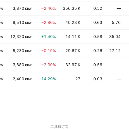
3,870
−2.40%
356.35 K
0.52
—
RW
KRW
9,510
−2.86%
40.23 K
0.63
5.70
RW
KRW
12,320
+1.40%
14.11 K
0.58
35.04
RW
KRW
5,230
−0.19%
29.67 K
0.26
27.12
RW
KRW
3,880
−2.39%
32.97 K
0.56
—
RW
KRW
2,400
+14.29%
27
0.03
—
RW
KRW
工具和订阅