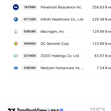
Penetrium Bioscience Inc.
258.83 B
187660
K
Infinitt Healthcare Co., Ltd
229.38 B
071200
K
Macrogen, Inc.
129.66 B
038290
K
GC Genome Corp.
123.69 B
340450
K
ZGOO Holdings Co. Ltd.
63.97 B
221800
K
Medizen Humancare Inc Co., Ltd.
7.24 B
236340
K
不仅是产品
人类制造