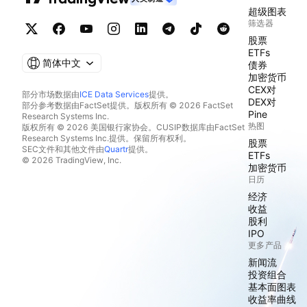
超级图表
筛选器
股票
ETFs
简体中文
债券
加密货币
CEX对
部分市场数据由
ICE Data Services
提供。
DEX对
部分参考数据由FactSet提供。版权所有 © 2026 FactSet
Pine
Research Systems Inc.
热图
版权所有 © 2026 美国银行家协会。CUSIP数据库由FactSet
Research Systems Inc.提供。保留所有权利。
股票
SEC文件和其他文件由
Quartr
提供。
ETFs
© 2026 TradingView, Inc.
加密货币
日历
经济
收益
股利
IPO
更多产品
新闻流
投资组合
基本面图表
收益率曲线