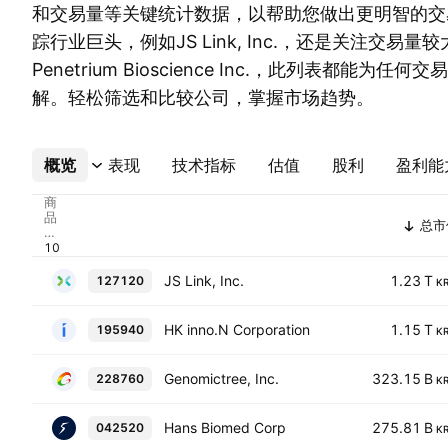
和交易量等关键统计数据，以帮助您做出更明智的交
踪行业巨头，例如JS Link, Inc.，还是关注交易
Penetrium Bioscience Inc.，此列表都能为
解。轻松筛选和比较公司，掌握市场趋势。
概览
更多
表现
技术指标
估值
股利
盈利能
商
品
总市
代
码
JS Link, Inc.
1.23 T
127120
K
HK inno.N Corporation
1.15 T
195940
K
Genomictree, Inc.
323.15 B
228760
K
Hans Biomed Corp
275.81 B
042520
K