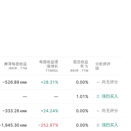
每股收益缓
股息收益
分析师评
摊薄每股收益
慢增长
率 %
级
净利率，TTM
TTM同比
净利率，TTM
尚无评分
−526.89
+28.31%
0.00%
KRW
强烈买入
—
—
1.01%
尚无评分
−333.26
+24.24%
0.00%
KRW
强烈买入
−1,945.30
−252.97%
0.00%
KRW