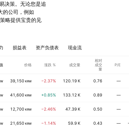
易决策。无论您是追
量较大的公司，例如
任何交易策略提供宝贵的见
力
损益表
资产负债表
现金流
相对
值
价格
涨跌 %
成交量
成交
P/E
量
39,150
−2.37%
120.19 K
0.76
—
RW
KRW
41,600
+0.85%
133.12 K
0.89
—
RW
KRW
12,700
−2.46%
47.39 K
0.50
—
RW
KRW
21,650
−1.14%
59.9 K
0.43
—
RW
KRW