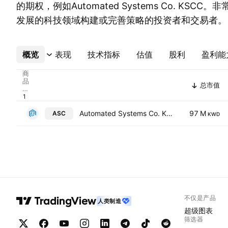
的期权，例如Automated Systems Co. KSC
发展的科技领域构建或完善策略的投资者和交易者。
概览
更多
表现
技术指标
估值
股利
盈利能
商
品
总市值
代
码
Automated Systems Co. KSCC
97 M
ASC
KWD
不仅是产品
人类制造
超级图表
筛选器