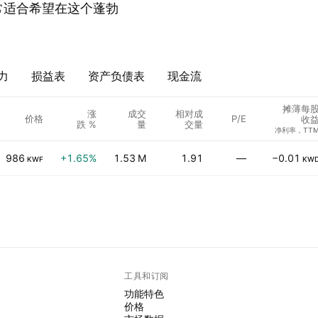
C。非常适合希望在这个蓬勃
力
损益表
资产负债表
现金流
摊薄每
涨
成交
相对成
价格
P/E
收
跌 %
量
交量
净利率，TT
986
+1.65%
1.53 M
1.91
—
−0.01
KWF
KW
工具和订阅
功能特色
价格