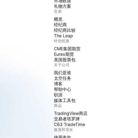
市场数据
礼物方案
交易
概览
经纪商
经纪商比较
The Leap
特别优惠
CME集团期货
Eurex期货
美国股票包
关于公司
我们是谁
太空任务
博客
帮助中心
职涯
媒体工具包
商品
TradingView商店
交易者塔罗牌
C63 TradeTime
政策和安全
使用条款