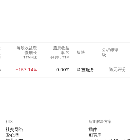
股
每股收益缓
股息收益
分析师评
板块
益
慢增长
率 %
级
M
TTM同比
净利率，TTM
尚无评分
−157.14%
0.00%
科技服务
D
社区
商业解决方案
社交网络
插件
爱心墙
图表库