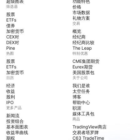
超级图表
功能特色
筛选器
价格
市场数据
股票
礼物方案
ETFs
交易
债券
加密货币
概览
CEX对
经纪商
DEX对
经纪商比较
Pine
The Leap
热图
特别优惠
股票
CME集团期货
ETFs
Eurex期货
加密货币
美国股票包
日历
关于公司
经济
我们是谁
收益
太空任务
股利
博客
IPO
帮助中心
更多产品
职涯
媒体工具包
新闻流
商品
投资组合
基本面图表
TradingView商店
收益率曲线
交易者塔罗牌
期权
C63 TradeTime