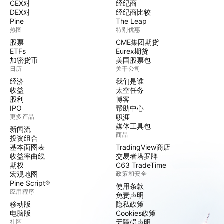
CEX对
经纪商
DEX对
经纪商比较
Pine
The Leap
热图
特别优惠
股票
CME集团期货
ETFs
Eurex期货
加密货币
美国股票包
日历
关于公司
经济
我们是谁
收益
太空任务
股利
博客
IPO
帮助中心
更多产品
职涯
媒体工具包
新闻流
商品
投资组合
基本面图表
TradingView商店
收益率曲线
交易者塔罗牌
期权
C63 TradeTime
宏观地图
政策和安全
Pine Script®
使用条款
应用程序
免责声明
移动版
隐私政策
电脑版
Cookies政策
社区
无障碍声明