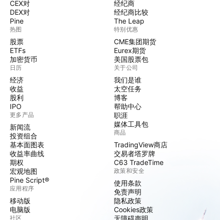
CEX对
经纪商
DEX对
经纪商比较
Pine
The Leap
热图
特别优惠
股票
CME集团期货
ETFs
Eurex期货
加密货币
美国股票包
日历
关于公司
经济
我们是谁
收益
太空任务
股利
博客
IPO
帮助中心
更多产品
职涯
媒体工具包
新闻流
商品
投资组合
基本面图表
TradingView商店
收益率曲线
交易者塔罗牌
期权
C63 TradeTime
宏观地图
政策和安全
Pine Script®
使用条款
应用程序
免责声明
移动版
隐私政策
电脑版
Cookies政策
社区
无障碍声明