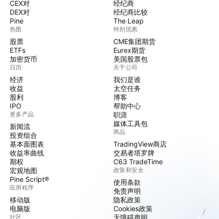
CEX对
经纪商
DEX对
经纪商比较
Pine
The Leap
热图
特别优惠
股票
CME集团期货
ETFs
Eurex期货
加密货币
美国股票包
日历
关于公司
经济
我们是谁
收益
太空任务
股利
博客
IPO
帮助中心
更多产品
职涯
媒体工具包
新闻流
商品
投资组合
基本面图表
TradingView商店
收益率曲线
交易者塔罗牌
期权
C63 TradeTime
宏观地图
政策和安全
Pine Script®
使用条款
应用程序
免责声明
移动版
隐私政策
电脑版
Cookies政策
社区
无障碍声明