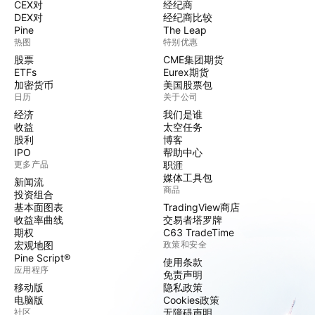
CEX对
经纪商
DEX对
经纪商比较
Pine
The Leap
热图
特别优惠
股票
CME集团期货
ETFs
Eurex期货
加密货币
美国股票包
日历
关于公司
经济
我们是谁
收益
太空任务
股利
博客
IPO
帮助中心
更多产品
职涯
媒体工具包
新闻流
商品
投资组合
基本面图表
TradingView商店
收益率曲线
交易者塔罗牌
期权
C63 TradeTime
宏观地图
政策和安全
Pine Script®
使用条款
应用程序
免责声明
移动版
隐私政策
电脑版
Cookies政策
社区
无障碍声明