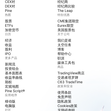
CEX对
经纪商
DEX对
经纪商比较
Pine
The Leap
热图
特别优惠
股票
CME集团期货
ETFs
Eurex期货
加密货币
美国股票包
日历
关于公司
经济
我们是谁
收益
太空任务
股利
博客
IPO
帮助中心
更多产品
职涯
媒体工具包
新闻流
商品
投资组合
基本面图表
TradingView商店
收益率曲线
交易者塔罗牌
期权
C63 TradeTime
宏观地图
政策和安全
Pine Script®
使用条款
应用程序
免责声明
移动版
隐私政策
电脑版
Cookies政策
社区
无障碍声明