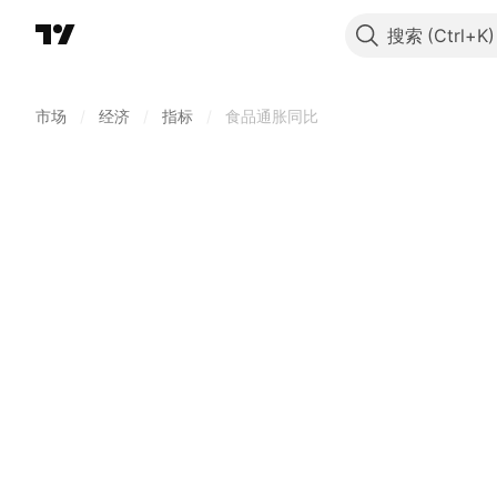
搜索
市场
/
经济
/
指标
/
食品通胀同比