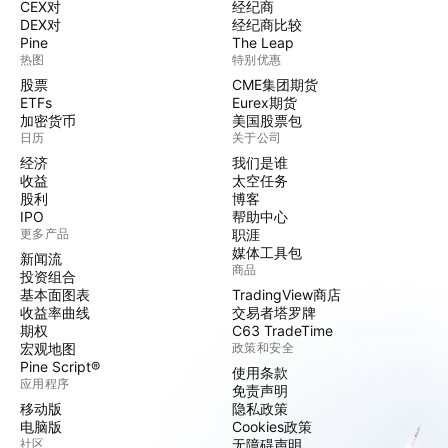
CEX对
经纪商
DEX对
经纪商比较
Pine
The Leap
热图
特别优惠
股票
CME集团期货
ETFs
Eurex期货
加密货币
美国股票包
日历
关于公司
经济
我们是谁
收益
太空任务
股利
博客
IPO
帮助中心
更多产品
职涯
媒体工具包
新闻流
商品
投资组合
基本面图表
TradingView商店
收益率曲线
交易者塔罗牌
期权
C63 TradeTime
宏观地图
政策和安全
Pine Script®
使用条款
应用程序
免责声明
移动版
隐私政策
电脑版
Cookies政策
社区
无障碍声明