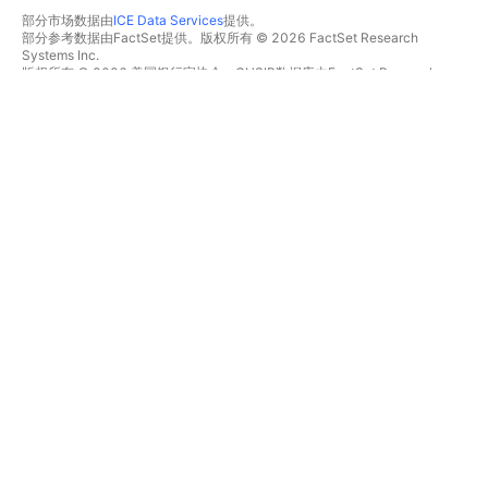
部分市场数据由
ICE Data Services
提供。
部分参考数据由FactSet提供。版权所有 © 2026 FactSet Research
Systems Inc.
版权所有 © 2026 美国银行家协会。CUSIP数据库由FactSet Research
Systems Inc.提供。保留所有权利。
SEC文件和其他文件由
Quartr
提供。
© 2026 TradingView, Inc.
不仅是产品
工具和订阅
超级图表
功能特色
筛选器
价格
市场数据
股票
礼物方案
ETFs
交易
债券
加密货币
概览
CEX对
经纪商
DEX对
经纪商比较
Pine
The Leap
热图
特别优惠
股票
CME集团期货
ETFs
Eurex期货
加密货币
美国股票包