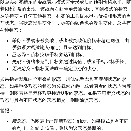
以
目标
标签结尾的虚线表示模式完全形成后的预期价格水平。随
着K线新条的出现，该线向右延伸至最新K线，直到模式的状态
从等待变为任何其他状态。标签的工具提示显示价格和形态的当
前状态。当状态发生变化时，标签的颜色也会发生变化。总共有
4 种状态：
等待
- 手柄未被突破，或者被突破但价格未超过阈值（由
手柄最大回滚
输入确定）且未达到目标。
已达到
- 价格突破手柄并达到目标。
失败
- 价格未达到目标并超过阈值，或者手柄比杯子长。
无法定义
- 指标无法唯一确定形态的状态。
如果指标发现两个重叠的形态，则优先考虑具有
等待
状态的形
态。如果重叠形态的状态为
失败
或
达到
，或者两者的状态均为等
待，则图表将显示杯形更接近U形的形态。如果不可定义状态的
形态与具有不同状态的形态相交，则删除该形态。
警报：
新形态。
当图表上出现新形态时触发。如果模式具有不同
的点 1、2 或 3 位置，则认为该形态是新的。