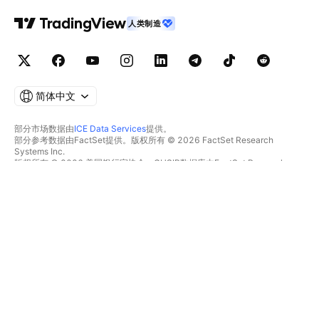
人类制造
简体中文
部分市场数据由
ICE Data Services
提供。
部分参考数据由FactSet提供。版权所有 © 2026 FactSet Research
Systems Inc.
版权所有 © 2026 美国银行家协会。CUSIP数据库由FactSet Research
Systems Inc.提供。保留所有权利。
SEC文件和其他文件由
Quartr
提供。
© 2026 TradingView, Inc.
不仅是产品
工具和订阅
超级图表
功能特色
筛选器
价格
市场数据
股票
礼物方案
ETFs
交易
债券