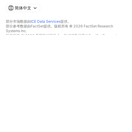
简体中文
部分市场数据由
ICE Data Services
提供。
部分参考数据由FactSet提供。版权所有 © 2026 FactSet Research
Systems Inc.
版权所有 © 2026 美国银行家协会。CUSIP数据库由FactSet Research
Systems Inc.提供。保留所有权利。
SEC文件和其他文件由
Quartr
提供。
© 2026 TradingView, Inc.
不仅是产品
工具和订阅
超级图表
功能特色
筛选器
价格
市场数据
股票
礼物方案
ETFs
交易
债券
加密货币
概览
CEX对
经纪商
DEX对
经纪商比较
Pine
The Leap
热图
特别优惠