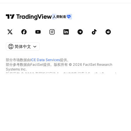
人类制造
简体中文
部分市场数据由
ICE Data Services
提供。
部分参考数据由FactSet提供。版权所有 © 2026 FactSet Research
Systems Inc.
版权所有 © 2026 美国银行家协会。CUSIP数据库由FactSet Research
Systems Inc.提供。保留所有权利。
SEC文件和其他文件由
Quartr
提供。
© 2026 TradingView, Inc.
不仅是产品
工具和订阅
超级图表
功能特色
筛选器
价格
市场数据
股票
礼物方案