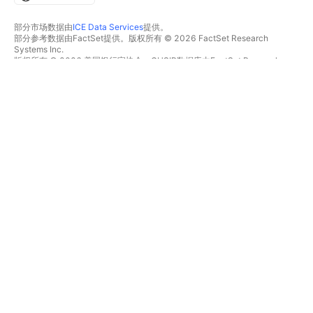
部分市场数据由
ICE Data Services
提供。
部分参考数据由FactSet提供。版权所有 © 2026 FactSet Research
Systems Inc.
版权所有 © 2026 美国银行家协会。CUSIP数据库由FactSet Research
Systems Inc.提供。保留所有权利。
SEC文件和其他文件由
Quartr
提供。
© 2026 TradingView, Inc.
不仅是产品
工具和订阅
超级图表
功能特色
筛选器
价格
市场数据
股票
礼物方案
ETFs
交易
债券
加密货币
概览
CEX对
经纪商
DEX对
经纪商比较
Pine
The Leap
热图
特别优惠
股票
CME集团期货
ETFs
Eurex期货