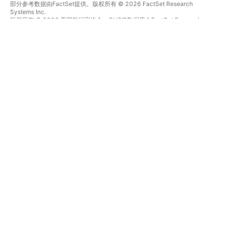
部分参考数据由FactSet提供。版权所有 © 2026 FactSet Research
Systems Inc.
版权所有 © 2026 美国银行家协会。CUSIP数据库由FactSet Research
Systems Inc.提供。保留所有权利。
SEC文件和其他文件由
Quartr
提供。
© 2026 TradingView, Inc.
不仅是产品
工具和订阅
超级图表
功能特色
筛选器
价格
市场数据
股票
礼物方案
ETFs
交易
债券
加密货币
概览
CEX对
经纪商
DEX对
经纪商比较
Pine
The Leap
热图
特别优惠
股票
CME集团期货
ETFs
Eurex期货
加密货币
美国股票包
日历
关于公司
经济
我们是谁