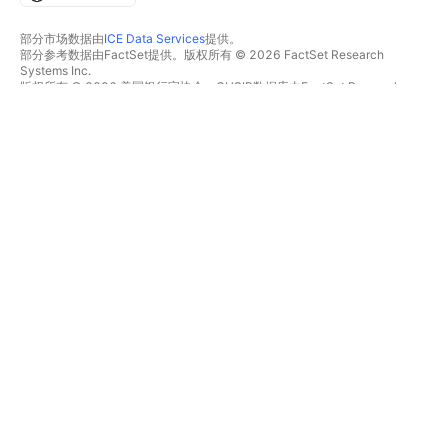
部分市场数据由
ICE Data Services
提供。
部分参考数据由FactSet提供。版权所有 © 2026 FactSet Research
Systems Inc.
版权所有 © 2026 美国银行家协会。CUSIP数据库由FactSet Research
Systems Inc.提供。保留所有权利。
SEC文件和其他文件由
Quartr
提供。
© 2026 TradingView, Inc.
不仅是产品
工具和订阅
超级图表
功能特色
筛选器
价格
市场数据
股票
礼物方案
ETFs
交易
债券
加密货币
概览
CEX对
经纪商
DEX对
经纪商比较
Pine
The Leap
热图
特别优惠
股票
CME集团期货
ETFs
Eurex期货