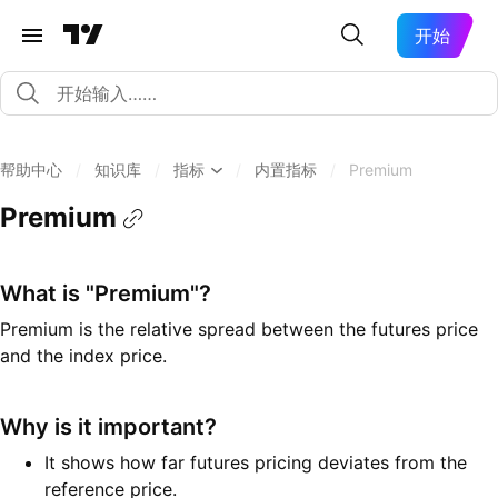
开始
帮助中心
/
知识库
/
指标
/
内置指标
/
Premium
Premium
What is "Premium"?
Premium is the relative spread between the futures price
and the index price.
Why is it important?
It shows how far futures pricing deviates from the
reference price.