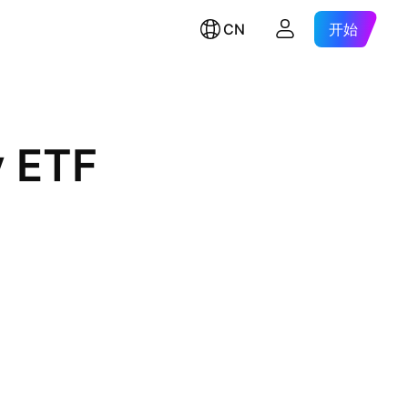
CN
开始
y ETF