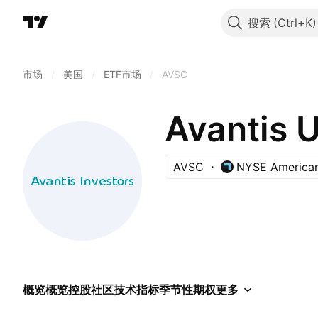
搜索
市场
/
美国
/
ETF市场
/
AVSC
Avantis 
AVSC
NYSE America
概览
概览
控股
社区
技术指标
季节性
期权
更多