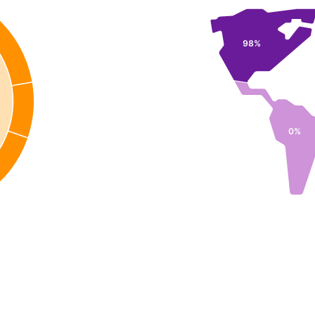
98%
0%