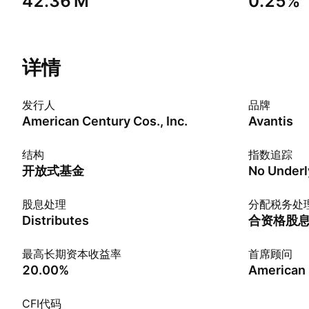
‪42.36 M‬
0.25%
详情
发行人
品牌
American Century Cos., Inc.
Avantis
结构
指数追踪
开放式基金
No Underl
股息处理
分配税务处
Distributes
合资格股
最高长期资本收益率
首席顾问
20.00%
CFI代码