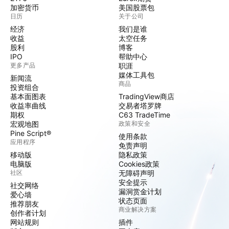
加密货币
美国股票包
日历
关于公司
经济
我们是谁
收益
太空任务
股利
博客
IPO
帮助中心
更多产品
职涯
媒体工具包
新闻流
商品
投资组合
基本面图表
TradingView商店
收益率曲线
交易者塔罗牌
期权
C63 TradeTime
宏观地图
政策和安全
Pine Script®
使用条款
应用程序
免责声明
移动版
隐私政策
电脑版
Cookies政策
社区
无障碍声明
安全提示
社交网络
漏洞赏金计划
爱心墙
状态页面
推荐朋友
商业解决方案
创作者计划
网站规则
插件