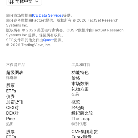
简体中文
部分市场数据由
ICE Data Services
提供。
部分参考数据由FactSet提供。版权所有 © 2026 FactSet Research
Systems Inc.
版权所有 © 2026 美国银行家协会。CUSIP数据库由FactSet Research
Systems Inc.提供。保留所有权利。
SEC文件和其他文件由
Quartr
提供。
© 2026 TradingView, Inc.
不仅是产品
工具和订阅
超级图表
功能特色
筛选器
价格
市场数据
股票
礼物方案
ETFs
交易
债券
加密货币
概览
CEX对
经纪商
DEX对
经纪商比较
Pine
The Leap
热图
特别优惠
股票
CME集团期货
ETFs
Eurex期货