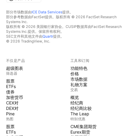
部分市场数据由
ICE Data Services
提供。
部分参考数据由FactSet提供。版权所有 © 2026 FactSet Research
Systems Inc.
版权所有 © 2026 美国银行家协会。CUSIP数据库由FactSet Research
Systems Inc.提供。保留所有权利。
SEC文件和其他文件由
Quartr
提供。
© 2026 TradingView, Inc.
不仅是产品
工具和订阅
超级图表
功能特色
筛选器
价格
市场数据
股票
礼物方案
ETFs
交易
债券
加密货币
概览
CEX对
经纪商
DEX对
经纪商比较
Pine
The Leap
热图
特别优惠
股票
CME集团期货
ETFs
Eurex期货