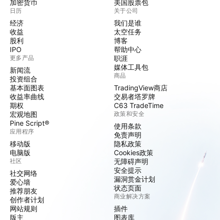
加密货币
美国股票包
日历
关于公司
经济
我们是谁
收益
太空任务
股利
博客
IPO
帮助中心
更多产品
职涯
媒体工具包
新闻流
商品
投资组合
基本面图表
TradingView商店
收益率曲线
交易者塔罗牌
期权
C63 TradeTime
宏观地图
政策和安全
Pine Script®
使用条款
应用程序
免责声明
移动版
隐私政策
电脑版
Cookies政策
社区
无障碍声明
安全提示
社交网络
漏洞赏金计划
爱心墙
状态页面
推荐朋友
商业解决方案
创作者计划
网站规则
插件
版主
图表库