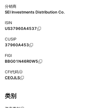
分销商
SEI Investments Distribution Co.
ISIN
US37960A4537
CUSIP
37960A453
FIGI
BBG01N46R0W5
CFI代码
CEOJLS
类别