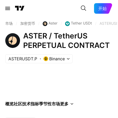
开始
Aster
Tether USDt
市场
/
加密货币
/
/
/
ASTERUSD
ASTER / TetherUS
PERPETUAL CONTRACT
ASTERUSDT.P
Binance
概览
社区
技术指标
季节性
市场
更多