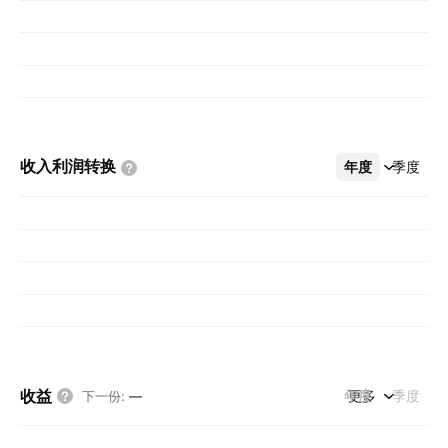
收入利润转换
年度
更多
季度
收益
年度
更多
季度
下一份
:
—