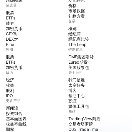
超级图表
功能特色
筛选器
价格
市场数据
股票
礼物方案
ETFs
交易
债券
加密货币
概览
CEX对
经纪商
DEX对
经纪商比较
Pine
The Leap
热图
特别优惠
股票
CME集团期货
ETFs
Eurex期货
加密货币
美国股票包
日历
关于公司
经济
我们是谁
收益
太空任务
股利
博客
IPO
帮助中心
更多产品
职涯
媒体工具包
新闻流
商品
投资组合
基本面图表
TradingView商店
收益率曲线
交易者塔罗牌
期权
C63 TradeTime