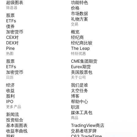
超级图表
功能特色
筛选器
价格
市场数据
股票
礼物方案
ETFs
交易
债券
加密货币
概览
CEX对
经纪商
DEX对
经纪商比较
Pine
The Leap
热图
特别优惠
股票
CME集团期货
ETFs
Eurex期货
加密货币
美国股票包
日历
关于公司
经济
我们是谁
收益
太空任务
股利
博客
IPO
帮助中心
更多产品
职涯
媒体工具包
新闻流
商品
投资组合
基本面图表
TradingView商店
收益率曲线
交易者塔罗牌
期权
C63 TradeTime