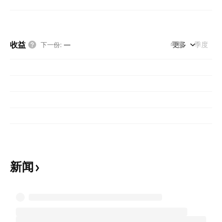
收益
年度
更多
季度
下一份
:
—
新闻