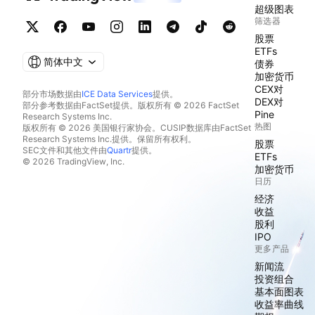
超级图表
筛选器
股票
ETFs
简体中文
债券
加密货币
CEX对
部分市场数据由
ICE Data Services
提供。
DEX对
部分参考数据由FactSet提供。版权所有 © 2026 FactSet
Pine
Research Systems Inc.
热图
版权所有 © 2026 美国银行家协会。CUSIP数据库由FactSet
Research Systems Inc.提供。保留所有权利。
股票
SEC文件和其他文件由
Quartr
提供。
ETFs
© 2026 TradingView, Inc.
加密货币
日历
经济
收益
股利
IPO
更多产品
新闻流
投资组合
基本面图表
收益率曲线