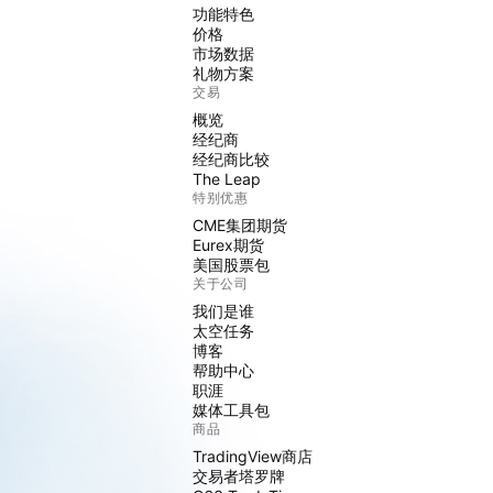
功能特色
价格
市场数据
礼物方案
交易
概览
经纪商
经纪商比较
The Leap
特别优惠
CME集团期货
Eurex期货
美国股票包
关于公司
我们是谁
太空任务
博客
帮助中心
职涯
媒体工具包
商品
TradingView商店
交易者塔罗牌