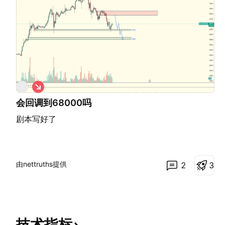
做
B
空
会回调到68000吗
剧本写好了
由nettruths提供
2
3
技术指标