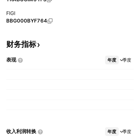
FIGI
BBG000BYF764
财务指标
表现
年度
更多
季度
收入利润转换
年度
更多
季度