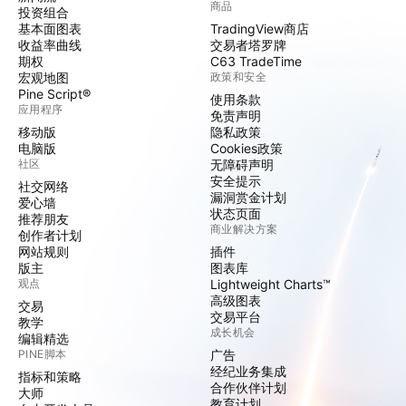
商品
投资组合
基本面图表
TradingView商店
收益率曲线
交易者塔罗牌
期权
C63 TradeTime
宏观地图
政策和安全
Pine Script®
使用条款
应用程序
免责声明
移动版
隐私政策
电脑版
Cookies政策
社区
无障碍声明
安全提示
社交网络
漏洞赏金计划
爱心墙
状态页面
推荐朋友
商业解决方案
创作者计划
网站规则
插件
版主
图表库
观点
Lightweight Charts™
高级图表
交易
交易平台
教学
成长机会
编辑精选
PINE脚本
广告
经纪业务集成
指标和策略
合作伙伴计划
大师
教育计划