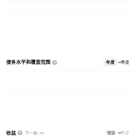
债务水平和覆盖范围
年度
更多
季度
收益
年度
更多
季度
下一份
:
—