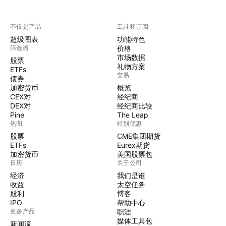
不仅是产品
工具和订阅
超级图表
功能特色
筛选器
价格
市场数据
股票
礼物方案
ETFs
交易
债券
加密货币
概览
CEX对
经纪商
DEX对
经纪商比较
Pine
The Leap
热图
特别优惠
股票
CME集团期货
ETFs
Eurex期货
加密货币
美国股票包
日历
关于公司
经济
我们是谁
收益
太空任务
股利
博客
IPO
帮助中心
更多产品
职涯
媒体工具包
新闻流