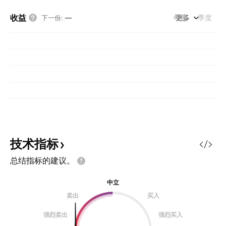
收益
年度
更多
季度
下一份
:
—
技术指标
总结指标的建议。
中立
卖出
买入
强烈卖出
强烈买入