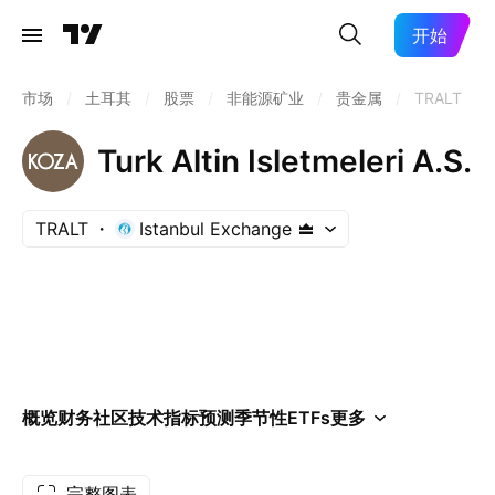
开始
市场
/
土耳其
/
股票
/
非能源矿业
/
贵金属
/
TRALT
Turk Altin Isletmeleri A.S.
TRALT
Istanbul Exchange
概览
财务
社区
技术指标
预测
季节性
ETFs
更多
完整图表