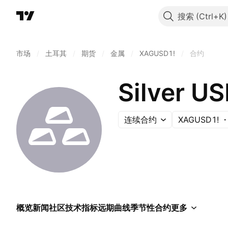
搜索
市场
/
土耳其
/
期货
/
金属
/
XAGUSD1!
/
合约
Silver U
连续合约
XAGUSD1!
概览
新闻
社区
技术指标
远期曲线
季节性
合约
更多