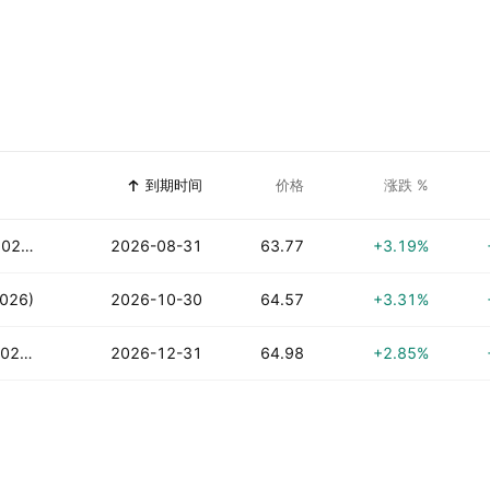
到期时间
价格
涨跌 %
Silver USD per ounce Futures (Aug 2026)
2026-08-31
63.77
+3.19%
2026)
2026-10-30
64.57
+3.31%
Silver USD per ounce Futures (Dec 2026)
2026-12-31
64.98
+2.85%