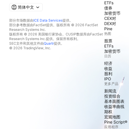
ETFs
简体中文
债券
加密货币
CEX对
部分市场数据由
ICE Data Services
提供。
DEX对
部分参考数据由FactSet提供。版权所有 © 2026 FactSet
Pine
Research Systems Inc.
热图
版权所有 © 2026 美国银行家协会。CUSIP数据库由FactSet
Research Systems Inc.提供。保留所有权利。
股票
SEC文件和其他文件由
Quartr
提供。
ETFs
© 2026 TradingView, Inc.
加密货币
日历
经济
收益
股利
IPO
更多产品
新闻流
投资组合
基本面图表
收益率曲线
期权
宏观地图
Pine Script®
应用程序