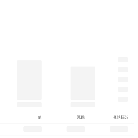
值
涨跌
涨跌幅%