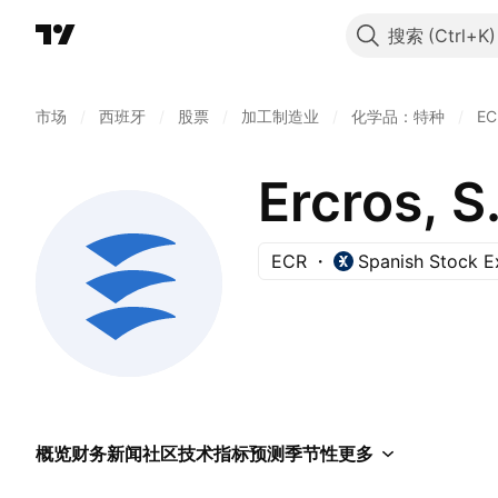
搜索
市场
/
西班牙
/
股票
/
加工制造业
/
化学品：特种
/
EC
Ercros, S
ECR
Spanish Stock 
概览
财务
新闻
社区
技术指标
预测
季节性
更多