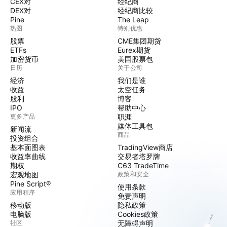
CEX对
经纪商
DEX对
经纪商比较
Pine
The Leap
热图
特别优惠
股票
CME集团期货
ETFs
Eurex期货
加密货币
美国股票包
日历
关于公司
经济
我们是谁
收益
太空任务
股利
博客
IPO
帮助中心
更多产品
职涯
媒体工具包
新闻流
商品
投资组合
基本面图表
TradingView商店
收益率曲线
交易者塔罗牌
期权
C63 TradeTime
宏观地图
政策和安全
Pine Script®
使用条款
应用程序
免责声明
移动版
隐私政策
电脑版
Cookies政策
社区
无障碍声明