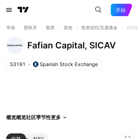
开始
市场
/
西班牙
/
股票
/
其他
/
投资信托/互惠基金
/
S319
Fafian Capital, SICAV
S3191
Spanish Stock Exchange
概览
概览
社区
季节性
更多
价格
更多
NAV