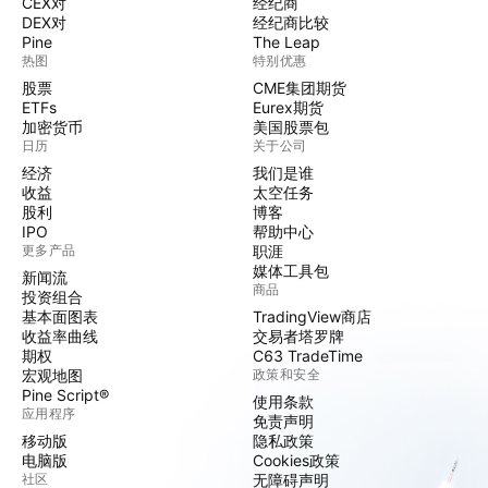
CEX对
经纪商
DEX对
经纪商比较
Pine
The Leap
热图
特别优惠
股票
CME集团期货
ETFs
Eurex期货
加密货币
美国股票包
日历
关于公司
经济
我们是谁
收益
太空任务
股利
博客
IPO
帮助中心
更多产品
职涯
媒体工具包
新闻流
商品
投资组合
基本面图表
TradingView商店
收益率曲线
交易者塔罗牌
期权
C63 TradeTime
宏观地图
政策和安全
Pine Script®
使用条款
应用程序
免责声明
移动版
隐私政策
电脑版
Cookies政策
社区
无障碍声明