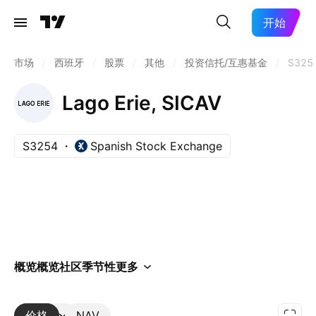
开始
市场
/
西班牙
/
股票
/
其他
/
投资信托/互惠基金
/
S325
Lago Erie, SICAV
S3254
Spanish Stock Exchange
概览
概览
社区
季节性
更多
价格
更多
NAV