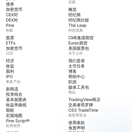
交易
债券
加密货币
概览
CEX对
经纪商
DEX对
经纪商比较
Pine
The Leap
热图
特别优惠
股票
CME集团期货
ETFs
Eurex期货
加密货币
美国股票包
日历
关于公司
经济
我们是谁
收益
太空任务
股利
博客
IPO
帮助中心
更多产品
职涯
媒体工具包
新闻流
商品
投资组合
基本面图表
TradingView商店
收益率曲线
交易者塔罗牌
期权
C63 TradeTime
宏观地图
政策和安全
Pine Script®
使用条款
应用程序
免责声明