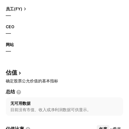
员工(FY)
—
CEO
—
网站
—
估值
确定股票公允价值的基本指标
总结
无可用数据
目前没有市值、收入或净利润数据可供显示。
估值比率
年度
更多
季度