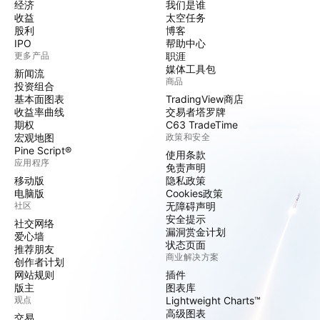
经济
我们是谁
收益
太空任务
股利
博客
IPO
帮助中心
更多产品
职涯
媒体工具包
新闻流
商品
投资组合
基本面图表
TradingView商店
收益率曲线
交易者塔罗牌
期权
C63 TradeTime
宏观地图
政策和安全
Pine Script®
使用条款
应用程序
免责声明
移动版
隐私政策
电脑版
Cookies政策
社区
无障碍声明
安全提示
社交网络
漏洞赏金计划
爱心墙
状态页面
推荐朋友
商业解决方案
创作者计划
网站规则
插件
版主
图表库
观点
Lightweight Charts™
高级图表
交易