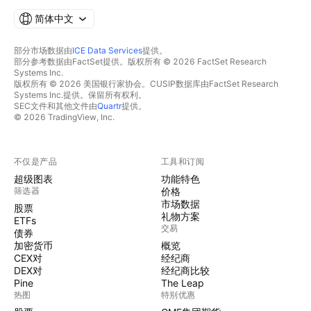
简体中文
部分市场数据由
ICE Data Services
提供。
部分参考数据由FactSet提供。版权所有 © 2026 FactSet Research
Systems Inc.
版权所有 © 2026 美国银行家协会。CUSIP数据库由FactSet Research
Systems Inc.提供。保留所有权利。
SEC文件和其他文件由
Quartr
提供。
© 2026 TradingView, Inc.
不仅是产品
工具和订阅
超级图表
功能特色
筛选器
价格
市场数据
股票
礼物方案
ETFs
交易
债券
加密货币
概览
CEX对
经纪商
DEX对
经纪商比较
Pine
The Leap
热图
特别优惠