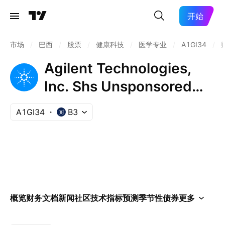
开始
市场
/
巴西
/
股票
/
健康科技
/
医学专业
/
A1GI34
/
Agilent Technologies,
Inc. Shs Unsponsored
Brazilian Depositary
A1GI34
B3
Receipt Repr 1/2 Sh
概览
财务
文档
新闻
社区
技术指标
预测
季节性
债券
更多