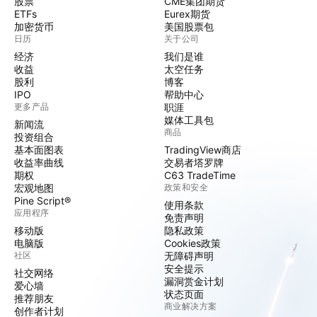
股票
CME集团期货
ETFs
Eurex期货
加密货币
美国股票包
日历
关于公司
经济
我们是谁
收益
太空任务
股利
博客
IPO
帮助中心
更多产品
职涯
媒体工具包
新闻流
商品
投资组合
基本面图表
TradingView商店
收益率曲线
交易者塔罗牌
期权
C63 TradeTime
宏观地图
政策和安全
Pine Script®
使用条款
应用程序
免责声明
移动版
隐私政策
电脑版
Cookies政策
社区
无障碍声明
安全提示
社交网络
漏洞赏金计划
爱心墙
状态页面
推荐朋友
商业解决方案
创作者计划