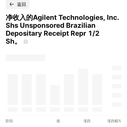
返回
净收入的Agilent Technologies, Inc.
Shs Unsponsored Brazilian
Depositary Receipt Repr 1/2
Sh。
阶段
值
涨跌
涨跌幅%