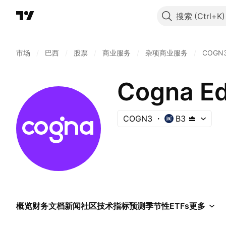
搜索
市场
/
巴西
/
股票
/
商业服务
/
杂项商业服务
/
COGN
Cogna Ed
COGN3
B3
概览
财务
文档
新闻
社区
技术指标
预测
季节性
ETFs
更多