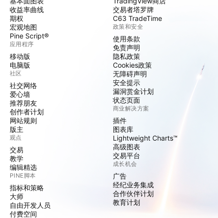
基本面图表
TradingView商店
收益率曲线
交易者塔罗牌
期权
C63 TradeTime
宏观地图
政策和安全
Pine Script®
使用条款
应用程序
免责声明
移动版
隐私政策
电脑版
Cookies政策
社区
无障碍声明
安全提示
社交网络
漏洞赏金计划
爱心墙
状态页面
推荐朋友
商业解决方案
创作者计划
网站规则
插件
版主
图表库
观点
Lightweight Charts™
高级图表
交易
交易平台
教学
成长机会
编辑精选
PINE脚本
广告
经纪业务集成
指标和策略
合作伙伴计划
大师
教育计划
自由开发人员
付费空间