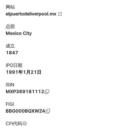
网站
elpuertodeliverpool.mx
总部
Mexico City
成立
1847
IPO日期
1991年1月21日
ISIN
MXP369181112
FIGI
BBG000BQXWZ4
CFI代码