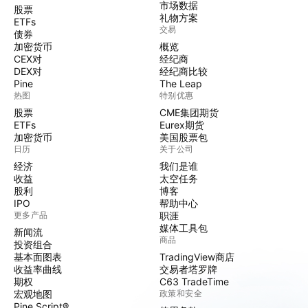
市场数据
股票
礼物方案
ETFs
交易
债券
加密货币
概览
CEX对
经纪商
DEX对
经纪商比较
Pine
The Leap
热图
特别优惠
股票
CME集团期货
ETFs
Eurex期货
加密货币
美国股票包
日历
关于公司
经济
我们是谁
收益
太空任务
股利
博客
IPO
帮助中心
更多产品
职涯
媒体工具包
新闻流
商品
投资组合
基本面图表
TradingView商店
收益率曲线
交易者塔罗牌
期权
C63 TradeTime
宏观地图
政策和安全
Pine Script®