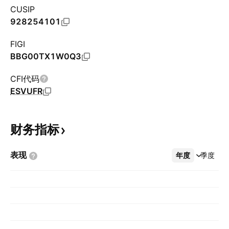
CUSIP
928254101
FIGI
BBG00TX1W0Q3
CFI代码
ESVUFR
财务指标
表现
年度
更多
季度