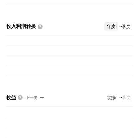
收入利润转换
年度
更多
季度
收益
年度
更多
季度
下一份
:
—