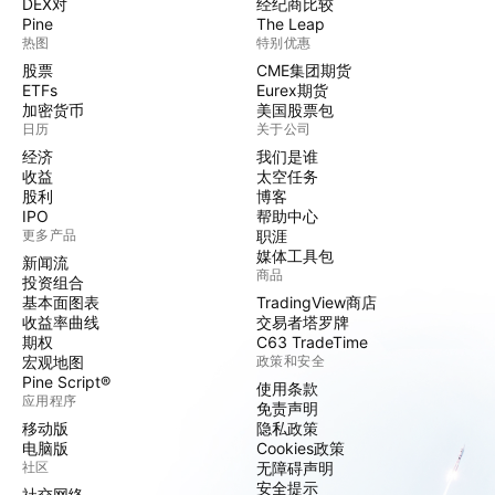
DEX对
经纪商比较
Pine
The Leap
热图
特别优惠
股票
CME集团期货
ETFs
Eurex期货
加密货币
美国股票包
日历
关于公司
经济
我们是谁
收益
太空任务
股利
博客
IPO
帮助中心
更多产品
职涯
媒体工具包
新闻流
商品
投资组合
基本面图表
TradingView商店
收益率曲线
交易者塔罗牌
期权
C63 TradeTime
宏观地图
政策和安全
Pine Script®
使用条款
应用程序
免责声明
移动版
隐私政策
电脑版
Cookies政策
社区
无障碍声明
安全提示
社交网络