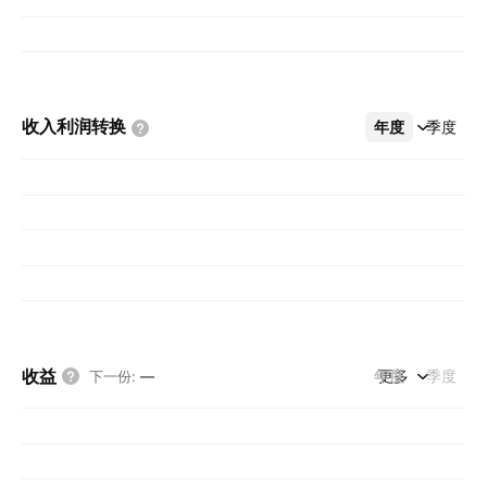
收入利润转换
年度
更多
季度
收益
年度
更多
季度
下一份
:
—