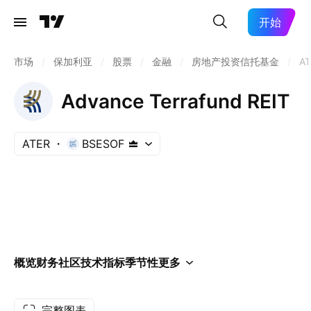
开始
市场
/
保加利亚
/
股票
/
金融
/
房地产投资信托基金
/
AT
Advance Terrafund REIT
ATER
BSESOF
概览
财务
社区
技术指标
季节性
更多
完整图表