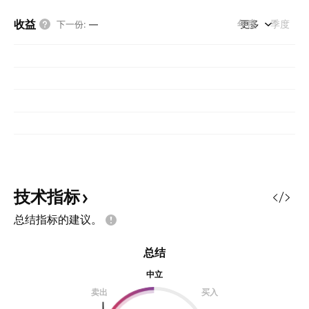
收益
年度
更多
季度
下一份
:
—
技术指标
总结指标的建议。
总结
中立
卖出
买入