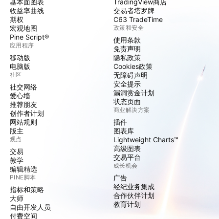
基本面图表
TradingView商店
收益率曲线
交易者塔罗牌
期权
C63 TradeTime
宏观地图
政策和安全
Pine Script®
使用条款
应用程序
免责声明
移动版
隐私政策
电脑版
Cookies政策
社区
无障碍声明
安全提示
社交网络
漏洞赏金计划
爱心墙
状态页面
推荐朋友
商业解决方案
创作者计划
网站规则
插件
版主
图表库
观点
Lightweight Charts™
高级图表
交易
交易平台
教学
成长机会
编辑精选
PINE脚本
广告
经纪业务集成
指标和策略
合作伙伴计划
大师
教育计划
自由开发人员
付费空间