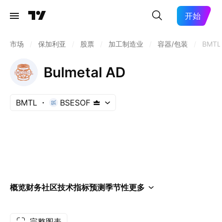
开始
市场
/
保加利亚
/
股票
/
加工制造业
/
容器/包装
/
BMTL
Bulmetal AD
BMTL
BSESOF
概览
财务
社区
技术指标
预测
季节性
更多
完整图表