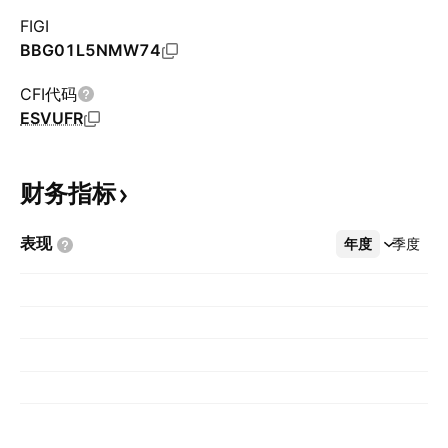
FIGI
BBG01L5NMW74
CFI代码
ESVUFR
财务指标
表现
年度
更多
季度